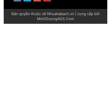
Bản quyền thuộc về Nhuahabach.vn | cung cấp bởi
MinhDuongADS.Com