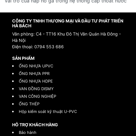
Vai trò của nắp hố ga trong hệ thống cấp thoát nước
CÔNG TY TNHH THƯƠNG MẠI VÀ ĐẦU TƯ PHÁT TRIỂN
HÀ BÁCH
Văn phòng: C4 - TT16 Khu Đô Thị Văn Quán Hà Đông -
Hà Nội
Điện thoại:
0794 553 686
SẢN PHẨM
ỐNG NHỰA UPVC
ỐNG NHỰA PPR
ỐNG NHỰA HDPE
VAN ĐỒNG DISMY
VAN CÔNG NGHIỆP
ỐNG THÉP
Hộp kiểm soát kỹ thuật U-PVC
HỖ TRỢ KHÁCH HÀNG
Bảo hành