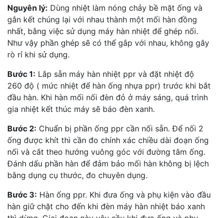
Nguyên lý:
Dùng nhiệt làm nóng chảy bề mặt ống và
gắn kết chúng lại với nhau thành một mối hàn đồng
nhất, bằng việc sử dụng máy hàn nhiệt để ghép nối.
Như vậy phần ghép sẽ có thể gắp với nhau, không gây
rò rỉ khi sử dụng.
Bước 1:
Lắp sẵn máy hàn nhiệt ppr và đặt nhiệt độ
260 độ ( mức nhiệt để hàn ống nhựa ppr) trước khi bắt
đầu hàn. Khi hàn mối nối đèn đỏ ở máy sáng, quá trình
gia nhiệt kết thúc máy sẽ báo đèn xanh.
Bước 2:
Chuẩn bị phần ống ppr cần nối sẵn. Để nối 2
ống được khít thì cần đo chính xác chiều dài đoạn ống
nối và cắt theo hướng vuông góc với đường tâm ống.
Đánh dấu phần hàn để đảm bảo mối hàn không bị lệch
bằng dụng cụ thước, đo chuyên dụng.
Bước 3:
Hàn ống ppr. Khi đưa ống và phụ kiện vào đầu
hàn giữ chặt cho đến khi đèn máy hàn nhiệt báo xanh