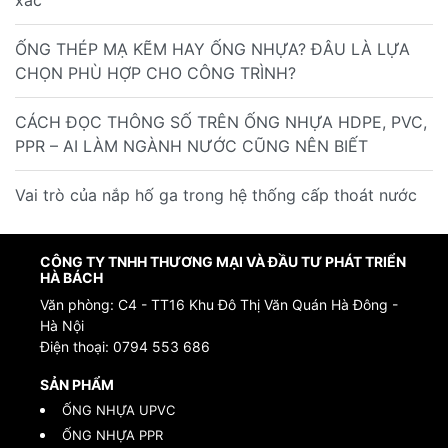
xác
ỐNG THÉP MẠ KẼM HAY ỐNG NHỰA? ĐÂU LÀ LỰA
CHỌN PHÙ HỢP CHO CÔNG TRÌNH?
CÁCH ĐỌC THÔNG SỐ TRÊN ỐNG NHỰA HDPE, PVC,
PPR – AI LÀM NGÀNH NƯỚC CŨNG NÊN BIẾT
Vai trò của nắp hố ga trong hệ thống cấp thoát nước
CÔNG TY TNHH THƯƠNG MẠI VÀ ĐẦU TƯ PHÁT TRIỂN
HÀ BÁCH
Văn phòng: C4 - TT16 Khu Đô Thị Văn Quán Hà Đông -
Hà Nội
Điện thoại:
0794 553 686
SẢN PHẨM
ỐNG NHỰA UPVC
ỐNG NHỰA PPR