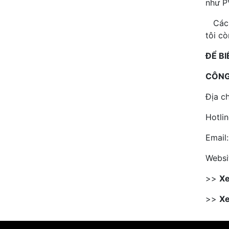
như P
Các s
tôi c
ĐỂ BI
CÔNG
Địa c
Hotli
Email
Websi
>>
X
>>
X