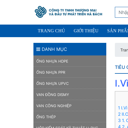
TRANG CHỦ
GIỚI THIỆU
SẢN PH
DANH MỤC
Tra
ỐNG NHỰA HDPE
TIÊU
ỐNG NHỰA PPR
I.
ỐNG NHỰA UPVC
VAN ĐỒNG DISMY
VAN CÔNG NGHIỆP
1 I.
2 II
ỐNG THÉP
3 1.
4 2.
HỘP KIỂM SOÁT KỸ THUẬT U-PVC