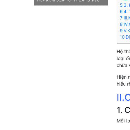
5 3.
6 4.
7 II
8 IV
9 V.
10 Đ
Hệ th
loại 
chữa 
Hiện n
hiểu 
II.
1. 
Mỗi lo