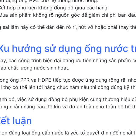
Sử dụng ống PVC cho hệ thống nước nóng.
Kết hợp phụ kiện không đồng bộ giữa các hãng.
Mua sản phẩm không rõ nguồn gốc để giảm chi phí ban đầu
 sai lầm này có thể dẫn đến rò rỉ, nứt vỡ hoặc phải thay th
.Xu hướng sử dụng ống nước 
nay, các công trình hiện đại đang ưu tiên những sản phẩm có
ảo chất lượng nước sinh hoạt.
òng ống PPR và HDPE tiếp tục được ứng dụng rộng rãi nhờ
i thọ có thể lên tới hàng chục năm nếu thi công đúng kỹ th
ạnh đó, việc sử dụng đồng bộ phụ kiện cùng thương hiệu c
rọng nhằm nâng cao độ kín và độ an toàn cho toàn bộ hệ t
ết luận
họn đúng loại ống cấp nước là yếu tố quyết định đến chất l