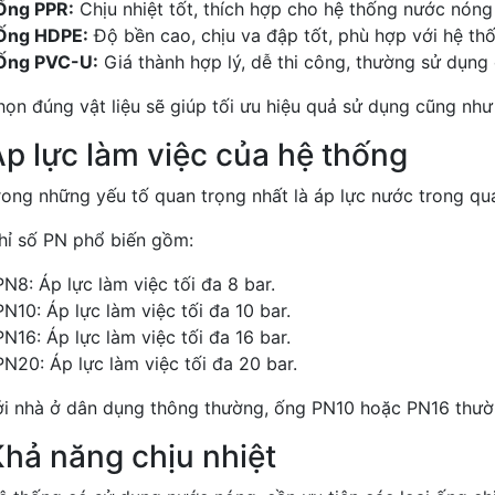
Ống PPR:
Chịu nhiệt tốt, thích hợp cho hệ thống nước nóng 
Ống HDPE:
Độ bền cao, chịu va đập tốt, phù hợp với hệ thố
Ống PVC-U:
Giá thành hợp lý, dễ thi công, thường sử dụng
ọn đúng vật liệu sẽ giúp tối ưu hiệu quả sử dụng cũng như 
Áp lực làm việc của hệ thống
rong những yếu tố quan trọng nhất là áp lực nước trong quá
hỉ số PN phổ biến gồm:
PN8: Áp lực làm việc tối đa 8 bar.
PN10: Áp lực làm việc tối đa 10 bar.
PN16: Áp lực làm việc tối đa 16 bar.
PN20: Áp lực làm việc tối đa 20 bar.
ới nhà ở dân dụng thông thường, ống PN10 hoặc PN16 thườ
Khả năng chịu nhiệt