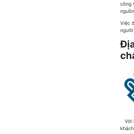
công t
nguồn
Việc 
người
Đị
ch
Với k
khách