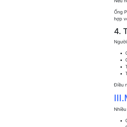
Nếu h
Ống P
hợp v
4. 
Người
Điều 
II
Nhiều 