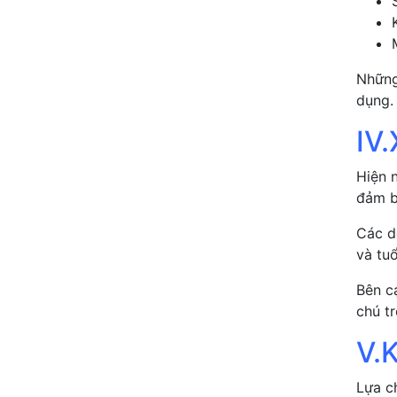
Những
dụng.
IV
Hiện 
đảm b
Các d
và tuổ
Bên c
chú t
V.K
Lựa c