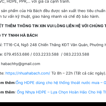
VC, HDPE, PPR,… với giá cả cạnh tranh.
ản phẩm của Hà Bách đều được sản xuất theo tiêu chuẩn v
òn tư vấn kỹ thuật, giao hàng nhanh và chế độ bảo hành.
ẾT THÊM THÔNG TIN XIN VUI LÒNG LIÊN HỆ VỚI CHÚNG T
 TY TNHH HÀ BÁCH
hỉ: TT16-C4, Ngõ 248 Chiến Thắng KĐT Văn Quán, Phường 
ne: 079.4553.686 / 033.2233.588 / 083.2233.588
: habachhy@gmail.com
te:
https://nhuahabach.com/
Từ 8h – 22h (Tất cả các ngày)
em thêm
:
Ống HDPE dùng cho hệ thống thoát nước mưa – Giả
em thêm
:
Ống Nhựa HDPE – Lựa Chọn Hoàn Hảo Cho Hệ T