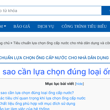
ẨM
BÁO GIÁ
DỊCH VỤ
CÔNG TRÌNH TIÊU BIỂU
»
ng chủ
Tiêu chuẩn lựa chọn ống cấp nước cho nhà dân dụng và cô
 CHUẨN LỰA CHỌN ỐNG CẤP NƯỚC CHO NHÀ DÂN DỤNG 
Vì sao cần lựa chọn đúng loại 
Mục lục bài viết
[
hide
]
Vì sao cần lựa chọn đúng loại ống cấp nước?
.Các tiêu chí quan trọng khi lựa chọn ống cấp nước
 Chất liệu ống phù hợp với mục đích sử dụng
 Áp lực làm việc của hệ thống