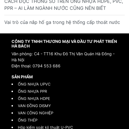
CÁCH ĐỌC THÔNG SỐ TRÊN ỐNG NHỰA HDPE, PVC,
PPR – AI LÀM NGÀNH NƯỚC CŨNG NÊN BIẾT
Vai trò của nắp hố ga trong hệ thống cấp thoát nước
CÔNG TY TNHH THƯƠNG MẠI VÀ ĐẦU TƯ PHÁT TRIỂN
HÀ BÁCH
Văn phòng: C4 - TT16 Khu Đô Thị Văn Quán Hà Đông -
Hà Nội
Điện thoại:
0794 553 686
SẢN PHẨM
ỐNG NHỰA UPVC
ỐNG NHỰA PPR
ỐNG NHỰA HDPE
VAN ĐỒNG DISMY
VAN CÔNG NGHIỆP
ỐNG THÉP
Hộp kiểm soát kỹ thuật U-PVC