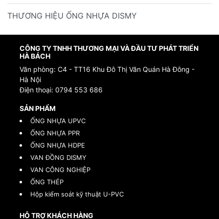
THƯƠNG HIỆU ỐNG NHỰA DISMY
CÔNG TY TNHH THƯƠNG MẠI VÀ ĐẦU TƯ PHÁT TRIỂN
HÀ BÁCH
Văn phòng: C4 - TT16 Khu Đô Thị Văn Quán Hà Đông -
Hà Nội
Điện thoại:
0794 553 686
SẢN PHẨM
ỐNG NHỰA UPVC
ỐNG NHỰA PPR
ỐNG NHỰA HDPE
VAN ĐỒNG DISMY
VAN CÔNG NGHIỆP
ỐNG THÉP
Hộp kiểm soát kỹ thuật U-PVC
HỖ TRỢ KHÁCH HÀNG